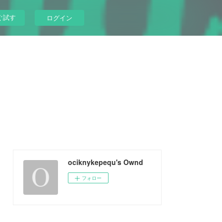
ぐ試す
ログイン
ociknykepequ's Ownd
フォロー