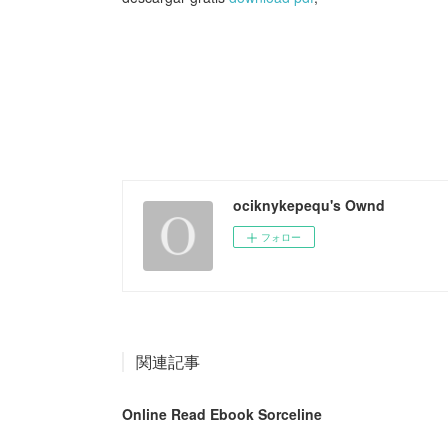
ociknykepequ's Ownd
フォロー
関連記事
Online Read Ebook Sorceline