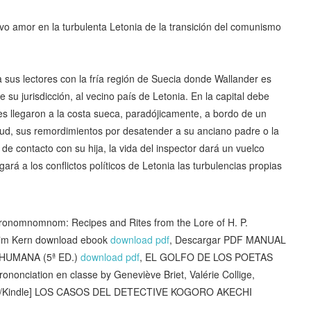
vo amor en la turbulenta Letonia de la transición del comunismo
a sus lectores con la fría región de Suecia donde Wallander es
de su jurisdicción, al vecino país de Letonia. En la capital debe
es llegaron a la costa sueca, paradójicamente, a bordo de un
ud, sus remordimientos por desatender a su anciano padre o la
de contacto con su hija, la vida del inspector dará un vuelco
á a los conflictos políticos de Letonia las turbulencias propias
nomnomnom: Recipes and Rites from the Lore of H. P.
 Sim Kern download ebook
download pdf
, Descargar PDF MANUAL
HUMANA (5ª ED.)
download pdf
, EL GOLFO DE LOS POETAS
rononciation en classe by Geneviève Briet, Valérie Collige,
F/Kindle] LOS CASOS DEL DETECTIVE KOGORO AKECHI