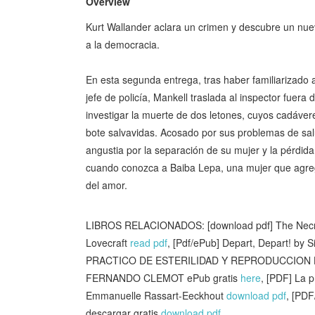
Overview
Kurt Wallander aclara un crimen y descubre un nue
a la democracia.
En esta segunda entrega, tras haber familiarizado 
jefe de policía, Mankell traslada al inspector fuera 
investigar la muerte de dos letones, cuyos cadáver
bote salvavidas. Acosado por sus problemas de sal
angustia por la separación de su mujer y la pérdida 
cuando conozca a Baiba Lepa, una mujer que agregar
del amor.
LIBROS RELACIONADOS: [download pdf] The Necro
Lovecraft
read pdf
, [Pdf/ePub] Depart, Depart! by
PRACTICO DE ESTERILIDAD Y REPRODUCCION 
FERNANDO CLEMOT ePub gratis
here
, [PDF] La p
Emmanuelle Rassart-Eeckhout
download pdf
, [PD
descargar gratis
download pdf
,